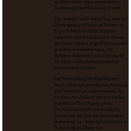
an Dritte findet ohne ausdrückliche
Zustimmung des Nutzers nicht statt.
Der Anbieter weist darauf hin, dass die
Übertragung von Daten im Internet (z.
B. per E-Mail) Sicherheitslücken
aufweisen und ein lückenloser Schutz
der Daten vor dem Zugriff Dritter nicht
gewährleistet werden kann. Der
Anbieter übernimmt keine Haftung für
die durch solche Sicherheitslücken
entstandenen Schäden.
Der Verwendung der Kontaktdaten
durch Dritte zur gewerblichen Nutzung
wird ausdrücklich widersprochen. Es
sei denn, der Anbieter hat zuvor seine
schriftliche Einwilligung erteilt.
Der Anbieter behält sich rechtliche
Schritte für den Fall der unverlangten
Zusendung von Werbeinformationen, z.
B. durch Spam-Mails, vor.