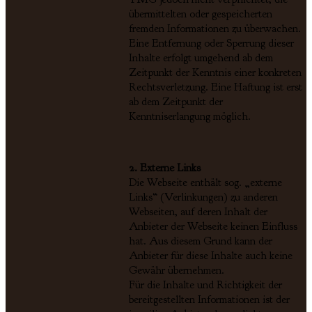
übermittelten oder gespeicherten
fremden Informationen zu überwachen.
Eine Entfernung oder Sperrung dieser
Inhalte erfolgt umgehend ab dem
Zeitpunkt der Kenntnis einer konkreten
Rechtsverletzung. Eine Haftung ist erst
ab dem Zeitpunkt der
Kenntniserlangung möglich.
2. Externe Links
Die Webseite enthält sog. „externe
Links“ (Verlinkungen) zu anderen
Webseiten, auf deren Inhalt der
Anbieter der Webseite keinen Einfluss
hat. Aus diesem Grund kann der
Anbieter für diese Inhalte auch keine
Gewähr übernehmen.
Für die Inhalte und Richtigkeit der
bereitgestellten Informationen ist der