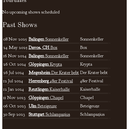
Tourdates
No upcoming shows scheduled
Past Shows
08
Nov
2025
Balingen
Sonnenkeller
Sonnenkeller
24
May
2025
Davos, CH
Box
Box
16
Nov
2024
Balingen
Sonnenkeller
Sonnenkeller
26
Oct
2024
Göppingen
Krypta
Krypta
26
Jul
2024
Megesheim
Der Krater bebt
Der Krater bebt
12
Jul
2024
Herrenberg
48er Festival
48er Festival
12
Jan
2024
Reutlingen
Kaiserhalle
Kaiserhalle
11
Nov
2023
Göppingen
Chapel
Chapel
06
Oct
2023
Ulm
Beteigeuze
Beteigeuze
30
Sep
2023
Stuttgart
Schlampazius
Schlampazius