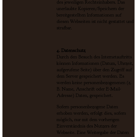
des jeweiligen Rechteinhabers. Das
unerlaubte Kopieren/Speichern der
bereitgestellten Informationen auf
diesen Webseiten ist nicht gestattet und
strafbar.
4. Datenschutz
Durch den Besuch des Internetauftritts
können Informationen (Datum, Uhrzeit,
aufgerufene Seite) über den Zugriff auf
dem Server gespeichert werden. Es
werden keine personenbezogenenen (z.
B. Name, Anschrift oder E-Mail-
Adresse) Daten, gespeichert.
Sofern personenbezogene Daten
erhoben werden, erfolgt dies, sofern
möglich, nur mit dem vorherigen
Einverständnis des Nutzers der
Webseite. Eine Weitergabe der Daten