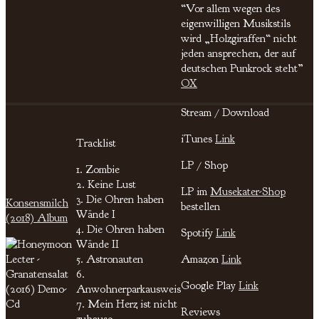
“Vor allem wegen des
eigenwilligen Musikstils
wird „Holzgiraffen“ nicht
jeden ansprechen, der auf
deutschen Punkrock steht”
OX
Stream / Download
iTunes
Link
Tracklist
LP / Shop
1. Zombie
2. Keine Lust
LP im
Musekater-Shop
3. Die Ohren haben
Konsensmilch
bestellen
Wände I
(2018) Album
4. Die Ohren haben
Spotify
Link
Wände II
5. Astronauten
Amazon
Link
6.
Google Play
Link
Anwohnerparkausweis
7. Mein Herz ist nicht
Reviews
zuhause