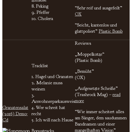
8. Peking
“Sehr reif und ausgefeilt”
9. Pfeffer
OX
10. Cholera
“Seicht, kantenlos und
glattpoliert”
Plastic Bomb
Reviews
„Moppelkotze“
(Plastic Bomb)
Tracklist
„Bemüht”
1. Hagel und Granaten
(OX)
2. Melanie muss
„Aufgesetzte Scheiße”
weinen
(Trashrock Mag) –
read
3.
more
Anwohnerparkausweis
Granatensalat
4. Wer schreit hat
“Wie immer scheitert alles
(2016) Demo-
recht
am Sänger, dem saudummen
Cd
5. Ich will nach Hause
Bandnamen und einer
mangelhaften Vision”
Bonustracks