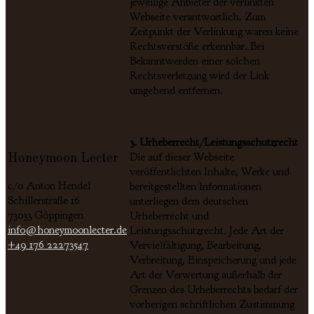
jeweilige Anbieter der verlinkten
Webseite verantwortlich. Zum
Zeitpunkt der Verlinkung waren keine
Rechtsverstöße erkennbar. Bei
Bekanntwerden einer solchen
Rechtsverletzung wird der Link
umgehend entfernen.
3. Urheberrecht/Leistungsschutzrecht
Die auf dieser Webseite
Honeymoon Lecter
veröffentlichten Inhalte, Werke und
c/o Anton Hendel
bereitgestellten Informationen
Schillerstraße 16
unterliegen dem deutschen
73033 Göppingen
Urheberrecht und
info@honeymoonlecter.de
Leistungsschutzrecht. Jede Art der
+49 176 22273547
Vervielfältigung, Bearbeitung,
Verbreitung, Einspeicherung und jede
Art der Verwertung außerhalb der
Grenzen des Urheberrechts bedarf der
vorherigen schriftlichen Zustimmung