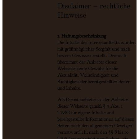
Disclaimer – rechtliche
Hinweise
1. Haftungsbeschränkung
Die Inhalte des Internetauftritts wurden
mit größtmöglicher Sorgfalt und nach
bestem Gewissen erstellt. Dennoch
übernimmt der Anbieter dieser
Webseite keine Gewähr für die
Aktualität, Vollständigkeit und
Richtigkeit der bereitgestellten Seiten
und Inhalte.
Als Diensteanbieter ist der Anbieter
dieser Webseite gemäß § 7 Abs. 1
TMG für eigene Inhalte und
bereitgestellte Informationen auf diesen
Seiten nach den allgemeinen Gesetzen
verantwortlich; nach den §§ 8 bis 10
TMG jedoch nicht verpflichtet, die