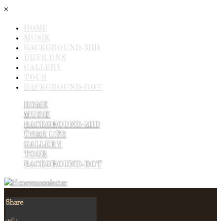
×
HOME
MUSIK
BACKGROUND-MID
ÜBER UNS
GALLERY
TOUR
BACKGROUND-BOT
HOME
MUSIK
BACKGROUND-MID
ÜBER UNS
GALLERY
TOUR
BACKGROUND-BOT
Share
url :