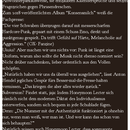
Anwohnerparkausweise, sie entzaubern Kalendersprüche und setzen
Fragezeichen gegen Phrasendreschen.
Zum 2018 veröffentlichten Album “Konsensmilch” weiß die
Fachpresse:
“Die vier Schwaben überzeugen darauf mit messerscharfem
Hardcore-Punk, gepaart mit einem Schuss Emo, direkt und
punktgenau gespielt. Da trifft Gefühl auf Härte, Melancholie auf
Aggression.“ (OX- Fanzine)
Uiuiui! Aber machen wir uns nichts vor: Punk ist längst eine
Uniform, warum also sollte die Musik nicht ebenso normiert sein?
Nicht drüber nachdenken, lieber ordentlich aus den Vollen
schöpfen.
„Natürlich haben wir uns da überall was ausgeliehen“, lässt Anton
Hendel jegliches Gespür fürs Besser-mal-die-Fresse-halten
vermissen. „Das kriegen die aber alles wieder zurück.“
Subversion? Findet statt, jaja: Indem Honeymoon Lecter sich
nämlich nicht dem modernen Diktat des Individualismus
unterwerfen, sondern sich bequem in jede Schublade fügen.
Denn: „Die Nummer mit der Authentizität funktioniert ja ohnehin
nur, wenn man weiß, wer man ist. Und wer kann das schon von
sich behaupten?”
Natürlich wissen auch Honeymoon Lecter, dass sogenannte