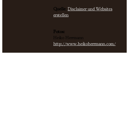
Quelle
:
Disclaimer und Websites
erstellen
Fotos:
Heiko Herrmann
http://www.heikoherrmann.com/